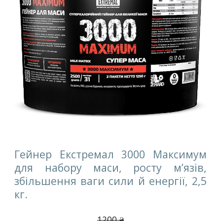
Гейнер Екстремал 3000 Максимум
для набору маси, росту м’язів,
збільшення ваги сили й енергії,
2,5
кг.
1
2
00
₴