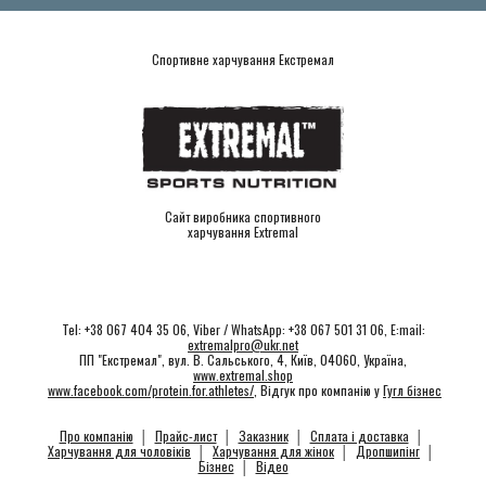
Спортивне харчування Екстремал
Сайт виробника спортивного
харчування Extremal
Tel: +38 067 404 35 06, Viber / WhatsApp: +38 067 501 31 06, E:mail:
extremalpro@ukr.net
ПП "Екстремал", вул. В. Сальського, 4, Київ, 04060, Україна,
www.extremal.shop
www.facebook.com/protein.for.athletes/
, Відгук про компанію у
Гугл бізнес
Про компанію
│
Прайс-лист
│
Заказник
│
Сплата і доставка
│
Харчування для чоловіків
│
Харчування для жінок
│
Дропшипінг
│
Бізнес
│
Відео