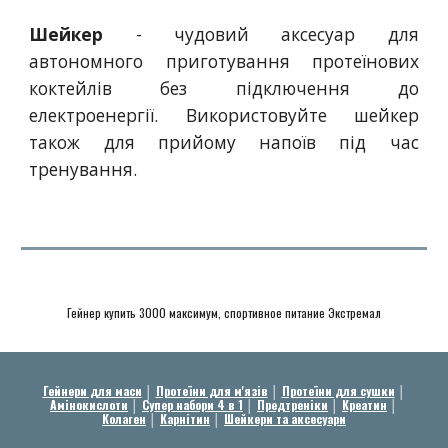
Шейкер
- чудовий аксесуар для
автономного приготування протеїнових
коктейлів без підключення до
електроенергії. Використовуйте шейкер
також для прийому напоїв під час
тренування.
Гейнер купить 3000 максимум, спортивное питание Экстремал
Гейнери для маси
│
Протеїни для м'язів
│
Протеїни для сушки
│
Амінокислоти
│
Супер набори 4 в 1
│
Предтреніки
│
Креатин
│
Колаген
│
Карнітин
│
Шейкери та аксесуари