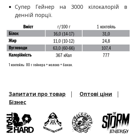
Супер Гейнер на 3000 кілокалорій в
денній порції.
1 коктейль:
80 г гейнера + молоко + банан.
Запитати про товар
│
Оптові ціни
│
Бізнес