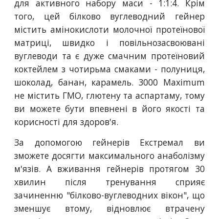
для активного набору маси - 1:1:4. Крім
того, цей білково вуглеводний гейнер
містить амінокислоти молочної протеїнової
матриці, швидко і повільнозасвоювані
вуглеводи та є дуже смачним протеїновий
коктейлем з чотирьма смаками - полуниця,
шоколад, банан, карамель. 3000 Maximum
не містить ГМО, глютену та аспартаму, тому
ви можете бути впевнені в його якості та
корисності для здоров'я.
За допомогою гейнерів Екстремал ви
зможете досягти максимального анаболізму
м'язів. А вживання гейнерів протягом 30
хвилин після тренування сприяє
зачиненню "білково-вуглеводних вікон", що
зменшує втому, відновлює втрачену