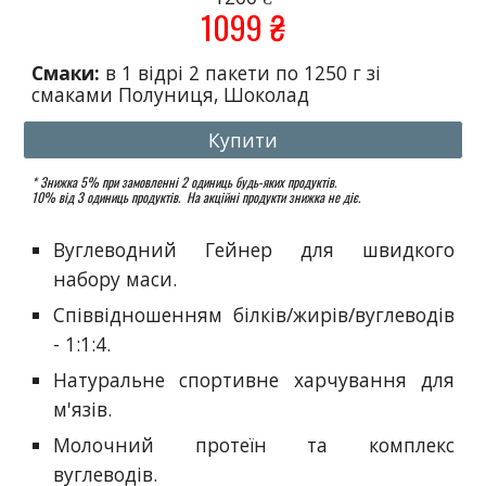
10
9
9 ₴
Смаки:
в 1 відрі 2 пакети по 1250 г зі
смаками Полуниця, Шоколад
Купити
* Знижка 5% при замовленні 2 одиниць будь-яких продуктів.
10% від 3 одиниць продуктів. На акційні продукти знижка не діє.
Вуглеводний Гейнер для швидкого
набору маси.
Співвідношенням білків/жирів/вуглеводів
- 1:1:4.
Натуральне спортивне харчування для
м'язів.
Молочний протеїн та комплекс
вуглеводів.