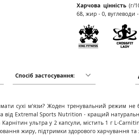
Харчова цінність
(г/1
68, жир - 0, вуглеводи -
Спосіб застосування:
имати сухі м'язи? Жоден тренувальний режим не
ra від Extremal Sports Nutrition - кращий натурал
а Карнітин ультра у 2 капсули, містить 1 г L-Carni
ювання жиру, підтримки здорового харчування та 