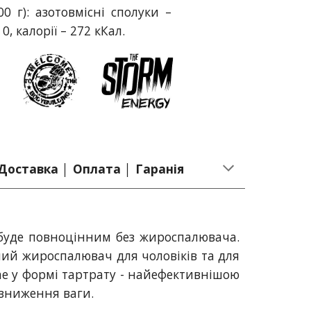
00 г): азотовмісні сполуки –
 0, калорії – 272 кКал.
Доставка │ Оплата │ Гаранія
 буде повноцінним без жироспалювача.
ьний жироспалювач для чоловіків та для
tine у формі тартрату - найефективнішою
зниження ваги.