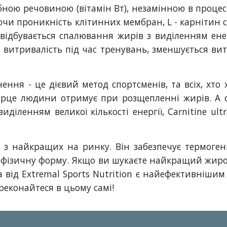
ною речовиною (вітамін Вт), незамінною в процесі
ючи проникність клітинних мембран, L - карнітин
 відбувається спалювання жирів з виділенням ене
ся витривалість під час тренувань, зменшується ви
ння - це дієвий метод спортсменів, та всіх, хто 
 серце людини отримує при розщепленні жирів. А
діленням великої кількості енергії, Carnitine ult
 найкращих на ринку. Він забезпечує термогенн
 фізичну форму. Якщо ви шукаєте найкращий жиро
a від Extremal Sports Nutrition є найефективнішим
реконайтеся в цьому самі!