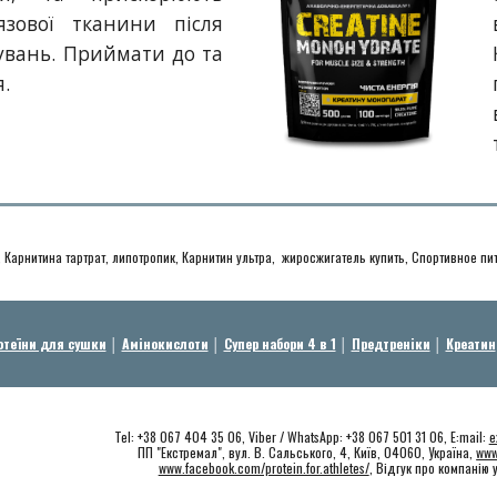
язової тканини після
увань. Приймати до та
я.
, Карнитина тартрат, липотропик, Карнитин ультра, жиросжигатель купить, Спортивное п
отеїни для сушки
│
Амінокислоти
│
Супер набори 4 в 1
│
Предтреніки
│
Креатин
Tel: +38 067 404 35 06, Viber / WhatsApp: +38 067 501 31 06, E:mail:
e
ПП "Екстремал", вул. В. Сальського, 4, Київ, 04060, Україна,
www
www.facebook.com/protein.for.athletes/
, Відгук про компанію 