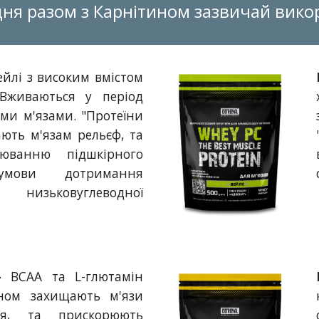
ня разом з Карнітином зазвичай вик
ейлі з високим вмістом
. Вживаються у період
ми м'язами. "Протеїни
ють м'язам рельєф, та
юванню підшкірного
ови дотримання
ї низьковуглеводної
 -
ВСАА та L-глютамін
ом захищають м'язи
ня, та прискорюють