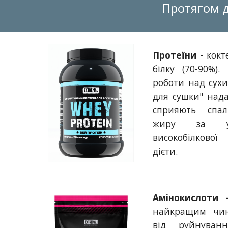
Протягом д
Протеїни
- кокт
білку (70-90%)
роботи над сухи
для сушки" нада
сприяють спал
жиру за ум
високобілково
дієти.
Амінокислоти
найкращим чин
від руйнуван