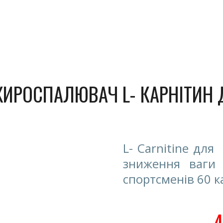
ip to main content
Skip to navigat
ЖИРОСПАЛЮВАЧ
L- КАРН
І
ТИН
L- Carnitine
для 
зниження ваги
спортсменів
60 к
4