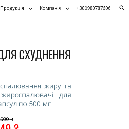
Продукція
Компанія
+380980787606
ion
 ДЛЯ
СХУДНЕННЯ
спалювання жиру та
 жироспалювачі для
апсул по 500 мг
50
0 ₴
49
₴