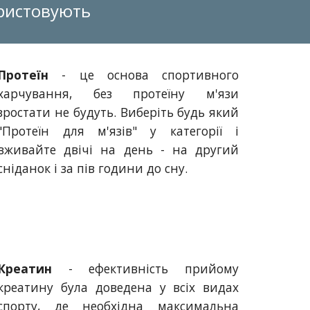
ористовують
Протеїн
- це основа спортивного
харчування, без протеїну м'язи
зростати не будуть. Виберіть будь який
"
П
ротеїн для м'язів" у категорії і
вживайте двічі на день - на другий
сніданок і за пів години до сну.
Креатин
- ефективність прийому
креатину була доведена у всіх видах
спорту, де необхідна максимальна