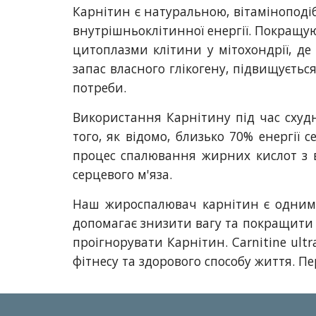
Карнітин є натуральною, вітаміноподіб
внутрішньоклітинної енергії. Покращу
цитоплазми клітини у мітохондрії, де
запас власного глікогену, підвищуєть
потреби.
Використання Карнітину під час схудне
того, як відомо, близько 70% енергії
процес спалювання жирних кислот з ви
серцевого м'яза.
Наш жироспалювач карнітин є одним з
допомагає знизити вагу та покращити
проігнорувати Карнітин. Carnitine ultr
фітнесу та здорового способу життя. Пе