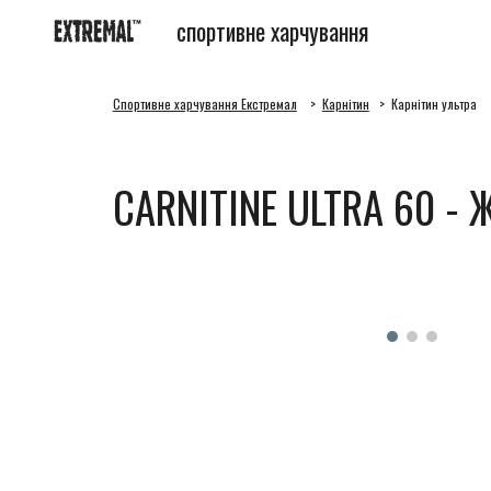
спортивне харчування
Sk
Спортивне харчування Екстремал
>
Карнітин
> Карнітин ультра
CARNITINE ULTRA 60
- 