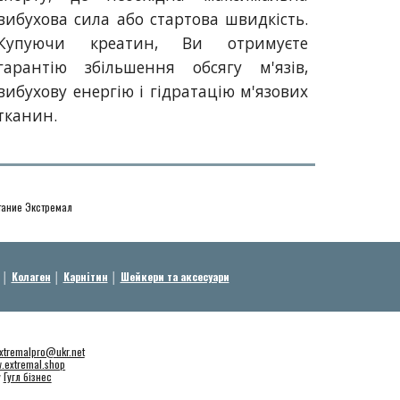
вибухова сила або стартова швидкість.
Купуючи креатин, Ви отримуєте
гарантію збільшення обсягу м'язів,
вибухову енергію і гідратацію м'язових
тканин.
итание Экстремал
│
Колаген
│
Карнітин
│
Шейкери та аксесуари
xtremalpro@ukr.net
.extremal.shop
у
Гугл бізнес