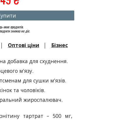
Купити
ь-яких продуктів.
родукти знижка не діє.
│
Оптові ціни
│
Бізнес
ивна добавка для схуднення
.
цевого м'язу.
сменам для сушки м'язів.
жінок та чоловіків.
атуральний жироспалювач
.
рнітину тартрат – 500 мг,