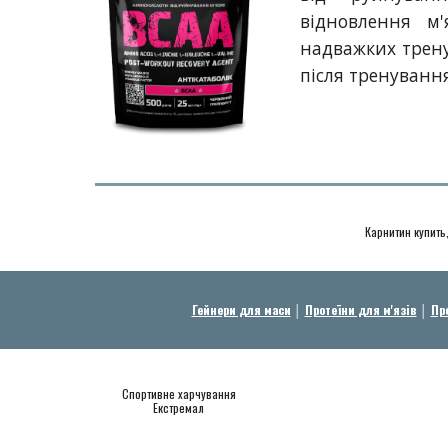
відновлення м'
надважких трен
після тренуванн
Карнитин купить
Гейнери для маси
│
Протеїни для м'язів
│
Пр
Спортивне харчування
Екстремал