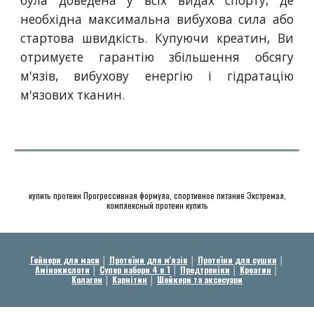
необхідна максимальна вибухова сила або
стартова швидкість. Купуючи креатин, Ви
отримуєте гарантію збільшення обсягу
м'язів, вибухову енергію і гідратацію
м'язових тканин.
купить протеин Прогрессивная формула, спортивное питание Экстремал,
комплексный протеин купить
Гейнери для маси
│
Протеїни для м'язів
│
Протеїни для сушки
│
Амінокислоти
│
Супер набори 4 в 1
│
Предтреніки
│
Креатин
│
Колаген
│
Карнітин
│
Шейкери та аксесуари