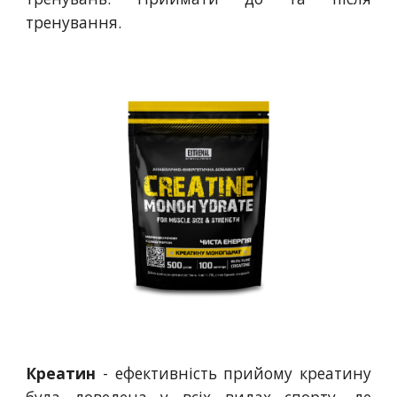
тренування.
Креатин
- ефективність прийому креатину
була доведена у всіх видах спорту, де