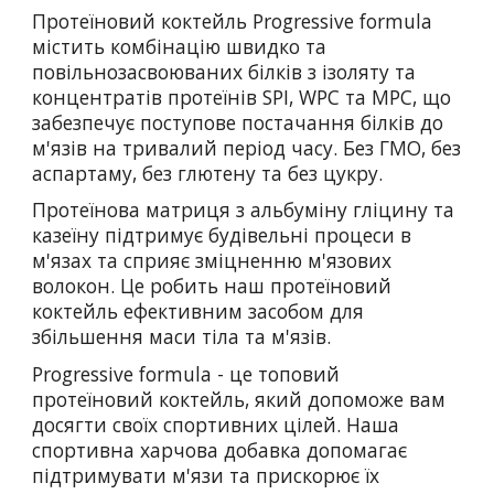
Протеїновий коктейль Progressive formula
містить комбінацію швидко та
повільнозасвоюваних білків з ізоляту та
концентратів протеїнів SPI, WPC та MPC, що
забезпечує поступове постачання білків до
м'язів на тривалий період часу. Без ГМО, без
аспартаму, без глютену та без цукру.
Протеїнова матриця з альбуміну гліцину та
казеїну підтримує будівельні процеси в
м'язах та сприяє зміцненню м'язових
волокон. Це робить наш протеїновий
коктейль ефективним засобом для
збільшення маси тіла та м'язів.
Progressive formula - це топовий
протеїновий коктейль, який допоможе вам
досягти своїх спортивних цілей. Наша
спортивна харчова добавка допомагає
підтримувати м'язи та прискорює їх