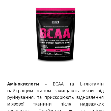
Амінокислоти -
ВСАА та L-глютамін
найкращим чином захищають м'язи від
руйнування, та прискорюють відновлення
м'язової тканини після надважких
тренувань. Приймати до та після