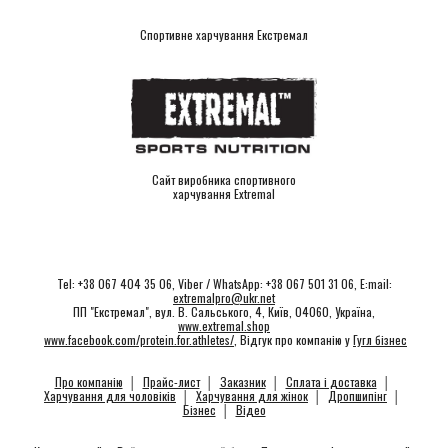
Спортивне харчування Екстремал
Сайт виробника спортивного
харчування Extremal
Tel: +38 067 404 35 06, Viber / WhatsApp: +38 067 501 31 06, E:mail:
extremalpro@ukr.net
ПП "Екстремал", вул. В. Сальського, 4, Київ, 04060, Україна,
www.extremal.shop
www.facebook.com/protein.for.athletes/
, Відгук про компанію у
Гугл бізнес
Про компанію
│
Прайс-лист
│
Заказник
│
Сплата і доставка
│
Харчування для чоловіків
│
Харчування для жінок
│
Дропшипінг
│
Бізнес
│
Відео