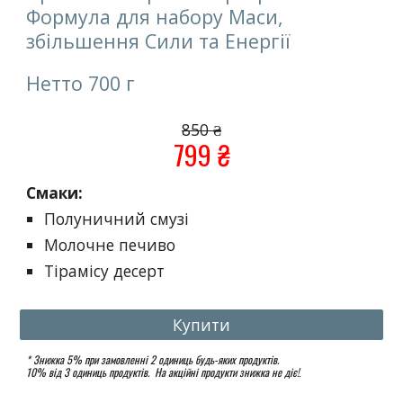
Формула для набору Маси,
збільшення Сили та Енергії
Нетто 700 г
850
₴
799
₴
Смаки:
Полуничний смузі
Молочне печиво
Тірамісу десерт
Купити
* Знижка 5% при замовленні 2 одиниць будь-яких продуктів.
10% від 3 одиниць продуктів. На акційні продукти знижка не діє!
.