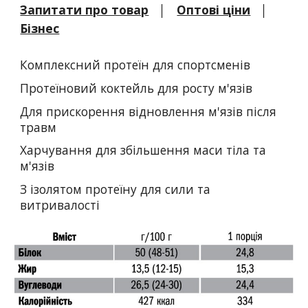
Запитати про товар
│
Оптові ціни
│
Бізнес
Комплексний протеїн для спортсменів
П
ротеїновий коктейль для росту м'язів
Д
ля прискорення відновлення м'язів після
травм
Х
арчування для збільшення маси тіла та
м'язів
З
ізолятом протеїну для сили та
витривалості