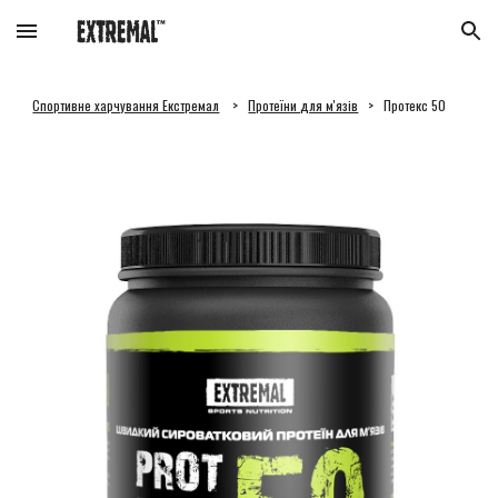
Skip to main content
Skip to navigation
Спортивне харчування Екстремал
>
Протеїни для м'язів
> Протекс 50