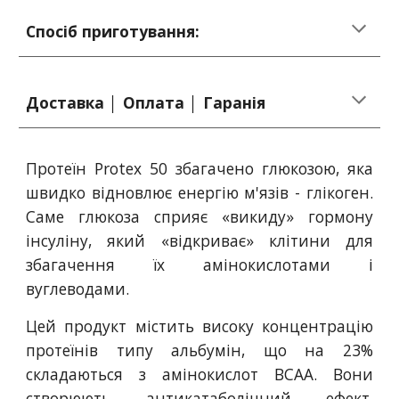
Спосіб приготування:
Доставка │ Оплата │ Гаранія
Протеїн Protex 50 збагачено глюкозою, яка
швидко відновлює енергію м'язів - глікоген.
Саме глюкоза сприяє «викиду» гормону
інсуліну, який «відкриває» клітини для
збагачення їх амінокислотами і
вуглеводами.
Цей продукт містить високу концентрацію
протеїнів типу альбумін, що на 23%
складаються з амінокислот ВСАА. Вони
створюють антикатаболічний ефект,