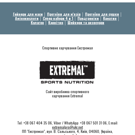
Гейнери для маси
│
Протеїни для м'язів
│
Протеїни для сушки
│
Амінокислоти
│
Супер набори 4 в 1
│
Предтреніки
│
Креатин
│
Колаген
│
Карнітин
│
Шейкери та аксесуари
Спортивне харчування Екстремал
Сайт виробника спортивного
харчування Extremal
Tel: +38 067 404 35 06, Viber / WhatsApp: +38 067 501 31 06, E:mail:
extremalpro@ukr.net
ПП "Екстремал", вул. В. Сальського, 4, Київ, 04060, Україна,