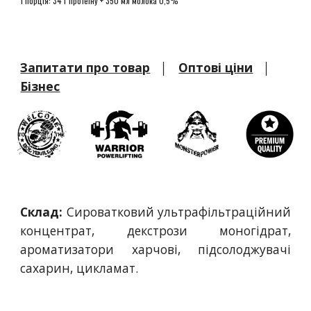
1 порція:
34 г протеїну + 350 мл молока 0,5%
Запитати про товар
│
Оптові ціни
│
Бізнес
Склад:
Сироватковий ультрафільтраційний
концентрат, декстрози моногідрат,
ароматизатори харчові, підсолоджувачі
сахарин, цикламат.