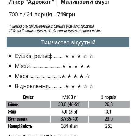
Лікер "Адвокат" │ Малиновий смузі
700 г / 21 порція -
719грн
* Знижка 5% при замовленні 2 одиниць будь-яких продуктів.
10% від 3 одиниць продуктів. На акційні продукти знижка не діє!
Тимчасово відсутній
Сушка, рельєф..........★ ★ ★ ☆ ☆
М'язи..........................★ ★ ★ ★ ★
Маса...........................★ ★ ★ ★ ☆
Відновлення.............★ ★ ★ ☆ ☆