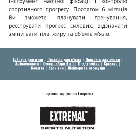
інструмент наочної фіксації і контролю
спортивного прогресу. Протягом 6 місяців
Ви зможете: планувати тренування,
реєструвати прогрес силових, відзначати
зміни ваги тіла, жиру та об’ємів м’язів.
Гейнери для маси
│
Протеїни для м'язів
│
Протеїни для сушки
│
Амінокислоти
│
Супер набори 4 в 1
│
Предтреніки
│
Креатин
│
Колаген
│
Карнітин
│
Шейкери та аксесуари
Спортивне харчування Екстремал