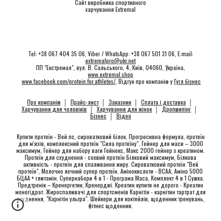
Сайт виробника спортивного
харчування Extremal
Tel: +38 067 404 35 06, Viber / WhatsApp: +38 067 501 31 06, E:mail:
extremalpro@ukr.net
ПП "Екстремал", вул. В. Сальського, 4, Київ, 04060, Україна,
www.extremal.shop
www.facebook.com/protein.for.athletes/
, Відгук про компанію у
Гугл бізнес
Про компанію
│
Прайс-лист
│
Заказник
│
Сплата і доставка
│
Харчування для чоловіків
│
Харчування для жінок
│
Дропшипінг
│
Бізнес
│
Відео
Купити протеїн - Вей пс, сироватковий білок, Прогресивна формула, протеїн
для м'язів, комплексний протеїн "Сила протеїну". Гейнер для маси – 3000
максимум, Гейнер для набору ваги Гейнекс, Макс 2000 гейнер з креатином.
Протеїн для схуднення -
соєвий протеїн Білковий максимум, Білкова
активність - протеїн для спалювання жиру
. Сироватковий протеїн "Вей
протеїн", Молочно яєчний супер протеїн. Амінокислоти - ВСАА, Аміно 5000
БЦАА + глютамін. Супернабори 4 в 1 - Програма Маса, Комплект 4 в 1 Сушка.
Предтренік – Кренергетик, Кренерджі. Креатин купити не дорого - Креатин
моногідрат. Жироспалювачі для спортсменів Карнітін - карнітин тартрат для
схуднення, "Карнітін ультра". Шейкери для коктейлів, щоденник тренувань,
фітнес щоденник.