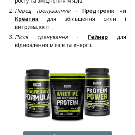
росту та зміцнення м'язів.
Перед тренуванням -
Предтренік
чи
Креатин
для збільшення сили і
витривалості .
Після тренування
-
Гейнер
для
відновлення м'язів та енергії.