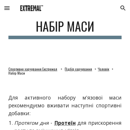
Skip to main content
Skip to navigation
НАБІР МАСИ
Спортивне харчування Екстремал
>
Підбір харчування
>
Чоловік
>
Набір Маси
Для активного набору м'язової маси
рекомендуємо вживати наступні спортивні
добавки:
Протягом дня
-
Протеїн
для прискорення